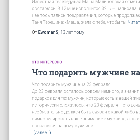
Известная телеведущая Маша Малиновская отметил
состарюсь. В 12 мне исполнится 32…» — написала н
нее посыпались поздравления, которые продолжаю
Таня Терешина: «Маша, желаю тебе, чтобы ты
Читат
От
EwomanS
,
13 лет
тому
ЭТО ИНТЕРЕСНО
Что подарить мужчине на
Что подарить мужчине на 23 февраля
До 23 февраля осталось совсем немного, а значит
подарков для тех мужчин, которые есть в вашей жизн
исторически сложилось, что 23 февраля – это ден
необязательно должен быть связан с какой-либо в
символизировать ваше внимание к мужчине, а значи
понравится ващему мужчине.
(далее…)