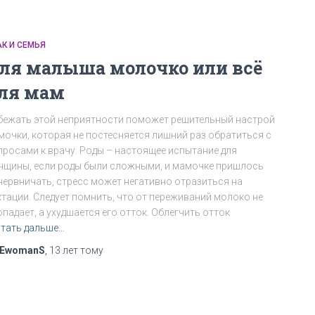
АК И СЕМЬЯ
ля малыша молочко или всё
ля мам
бежать этой неприятности поможет решительный настрой
мочки, которая не постесняется лишний раз обратиться с
просами к врачу. Роды – настоящее испытание для
нщины, если роды были сложными, и мамочке пришлось
нервничать, стресс может негативно отразиться на
ктации. Следует помнить, что от переживаний молоко не
падает, а ухудшается его отток. Облегчить отток
тать дальше…
EwomanS
,
13 лет
тому