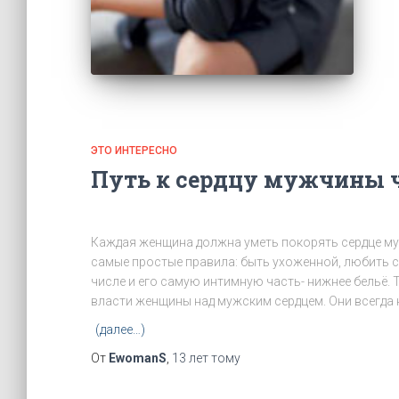
ЭТО ИНТЕРЕСНО
Путь к сердцу мужчины ч
Каждая женщина должна уметь покорять сердце м
самые простые правила: быть ухоженной, любить с
числе и его самую интимную часть- нижнее бельё. Т
власти женщины над мужским сердцем. Они всегда 
(далее…)
От
EwomanS
,
13 лет
тому