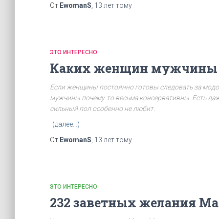
От
EwomanS
,
13 лет
тому
ЭТО ИНТЕРЕСНО
Каких женщин мужчины 
Если женщины постоянно готовы следовать за модой,
мужчины почему-то весьма консервативны. Есть даж
сильный пол особенно не любит.
(далее…)
От
EwomanS
,
13 лет
тому
ЭТО ИНТЕРЕСНО
232 заветных желания М