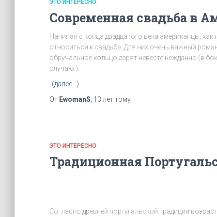
ЭТО ИНТЕРЕСНО
Современная свадьба в А
Начиная с конца двадцатого века американцы, как н
относиться к свадьбе. Для них очень важный роман
обручальное кольцо дарят невесте нежданно (в бо
случаю.).
(далее…)
От
EwomanS
,
13 лет
тому
ЭТО ИНТЕРЕСНО
Традиционная Португальс
Согласно древней португальской традиции возрас