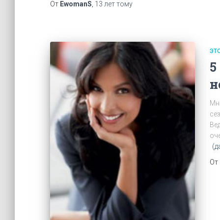
От
EwomanS
,
13 лет
тому
ЭТ
5
н
Мн
се
Вед
оч
(д
От