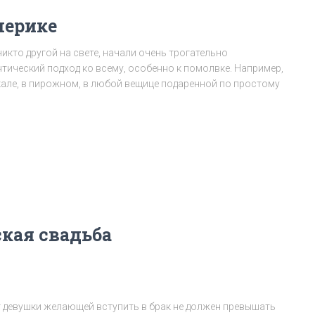
мерике
икто другой на свете, начали очень трогательно
тический подход ко всему, особенно к помолвке. Например,
кале, в пирожном, в любой вещице подаренной по простому
кая свадьба
т девушки желающей вступить в брак не должен превышать