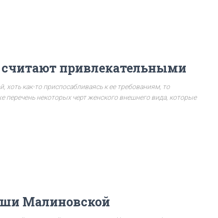
cчитают привлекательными
 хоть как-то приспосабливаясь к ее требованиям, то
е перечень некоторых черт женского внешнего вида, которые
аши Малиновской