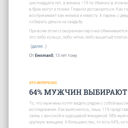
шестнадцати лет, а жениха –19-ти. Именно в этом 
в брак могут и позже. Главное договориться. Как 
воспринимает как жениха и невесту. А парень с дев
собирать деньги на свадьбу.
При всем этом сговоренная парочка обменивается 
это либо кольцо, либо четки, либо вышитый платок
(далее…)
От
EwomanS
,
13 лет
тому
ЭТО ИНТЕРЕСНО
64% МУЖЧИН ВЫБИРАЮ
То, что мужчины хотят видеть рядом с собой выс
исследования. Как выяснилось, лишь 11% предста
связь с высокой и худощавой женщиной. 58% мужч
хрупкую женщину. А большинство, то есть 64%, хот