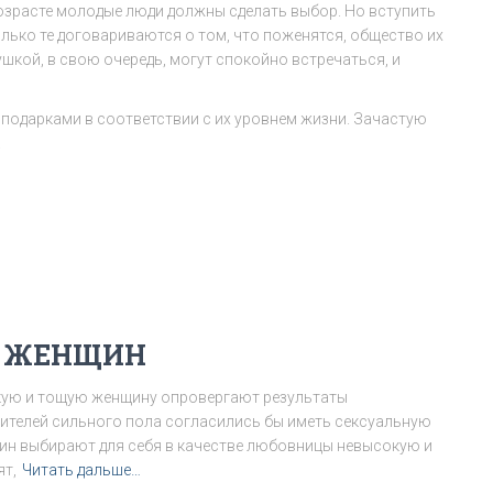
возрасте молодые люди должны сделать выбор. Но вступить
только те договариваются о том, что поженятся, общество их
ушкой, в свою очередь, могут спокойно встречаться, и
подарками в соответствии с их уровнем жизни. Зачастую
.
Т ЖЕНЩИН
окую и тощую женщину опровергают результаты
вителей сильного пола согласились бы иметь сексуальную
ин выбирают для себя в качестве любовницы невысокую и
ят,
Читать дальше…