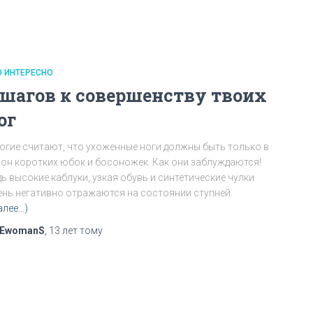
О ИНТЕРЕСНО
 шагов к совершенству твоих
ог
огие считают, что ухоженные ноги должны быть только в
зон коротких юбок и босоножек. Как они заблуждаются!
ь высокие каблуки, узкая обувь и синтетические чулки
ень негативно отражаются на состоянии ступней.
алее…)
EwomanS
,
13 лет
тому