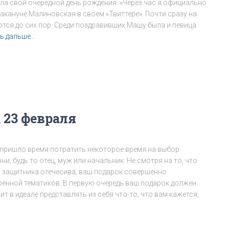
а свой очередной день рождения. «Через час я официально
акануне Малиновская в своем «Твиттере». Почти сразу на
тся до сих пор. Среди поздравивших Машу была и певица
ь дальше…
 23 февраля
 пришло время потратить некоторое время на выбор
и, будь то отец, муж или начальник. Не смотря на то, что
ь защитника отечесива, ваш подарок совершенно
оенной тематиков. В первую очередь ваш подарок должен
т в идеале представлять из себя что-то, что вам кажется,