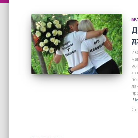
БР
Д
д
Из
ма
во
же
по
ла
про
Чи
От