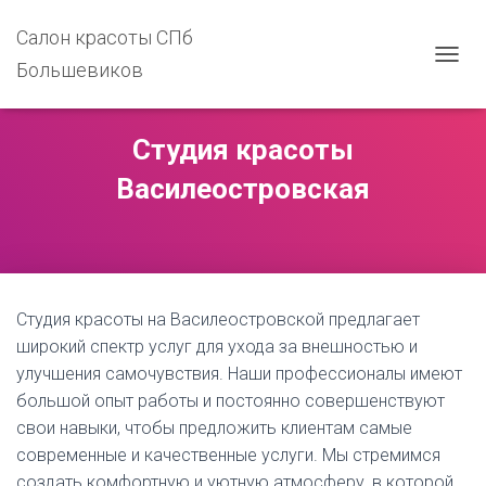
Салон красоты СПб
Большевиков
П
Е
Р
Е
Студия красоты
К
Л
Василеостровская
Ю
Ч
И
Т
Ь
Н
Студия красоты на Василеостровской предлагает
А
В
широкий спектр услуг для ухода за внешностью и
И
улучшения самочувствия. Наши профессионалы имеют
Г
большой опыт работы и постоянно совершенствуют
А
Ц
свои навыки, чтобы предложить клиентам самые
И
современные и качественные услуги. Мы стремимся
Ю
создать комфортную и уютную атмосферу, в которой