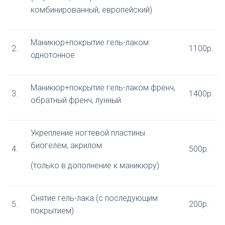
комбинированный, европейский)
Маникюр+покрытие гель-лаком
2.​
1100р.
однотонное
Маникюр+покрытие гель-лаком френч,
3.​
1400р.
обратный френч, лунный
Укрепление ногтевой пластины
биогелем, акрилом
4.​
500р.
(только в дополнение к маникюру)
Снятие гель-лака (с последующим
5.​
200р.
покрытием)