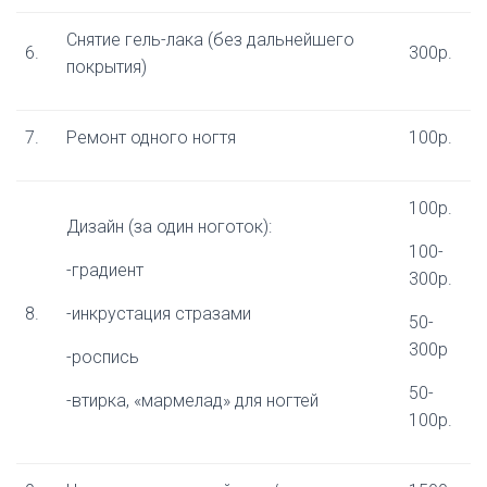
Снятие гель-лака (без дальнейшего
6.​
300р.
покрытия)
7.​
Ремонт одного ногтя
100р.
100р.
Дизайн (за один ноготок):
100-
-градиент
300р.
8.​
-инкрустация стразами
50-
300р
-роспись
50-
-втирка, «мармелад» для ногтей
100р.