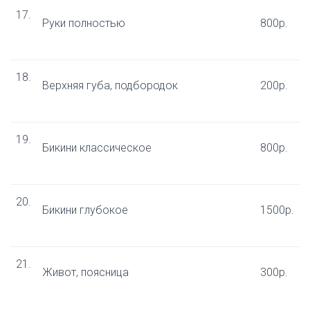
17.​
Руки полностью
800р.
18.​
Верхняя губа, подбородок
200р.
19.​
Бикини классическое
800р.
20.​
Бикини глубокое
1500р.
21.​
Живот, поясница
300р.