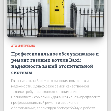
ЭТО ИНТЕРЕСНО
Профессиональное обслуживание и
ремонт газовых котлов Baxi:
надежность вашей отопительной
системы
Газовые котлы Baxi — это синоним комфорта и
надежности. Однако даже самой качественной
технике требуется экспертное внимание.
Специалисты компании «ДаваСервисГаз» предлагают
профессиональный ремонт и сервисное
обслуживание, гарантируя бесперебойную работу