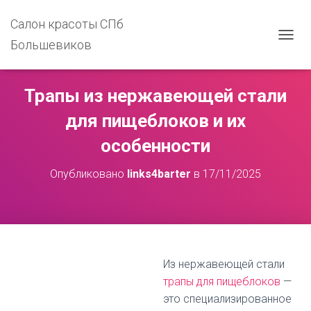
Салон красоты СПб
Большевиков
П
Е
Р
Е
Трапы из нержавеющей стали
К
Л
для пищеблоков и их
Ю
Ч
особенности
И
Т
Опубликовано
links4barter
в
17/11/2025
Ь
Н
А
В
И
Г
А
Из нержавеющей стали
Ц
трапы для пищеблоков
—
И
Ю
это специализированное