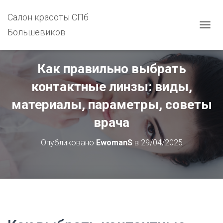
Салон красоты СПб
Большевиков
П
Е
Р
Е
Как правильно выбрать
К
Л
контактные линзы: виды,
Ю
Ч
материалы, параметры, советы
И
Т
врача
Ь
Н
Опубликовано
EwomanS
в
29/04/2025
А
В
И
Г
А
Ц
И
Ю