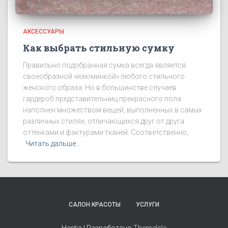
АКСЕССУАРЫ
Как выбрать стильную сумку
Правильно подобранная сумка всегда является
своеобразной «изюминкой» любого стильного
женского образа. Но в большинстве случаев
гардероб представительниц прекрасного пола
наполнен множеством вещей, выполненных в самых
различных стилях, отличающихся друг от друга
оттенками и фактурами тканей. Соответственно,
Читать дальше…
САЛОН КРАСОТЫ
УСЛУГИ