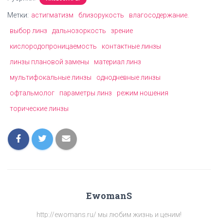
Метки:
астигматизм
близорукость
влагосодержание.
выбор линз
дальнозоркость
зрение
кислородопроницаемость
контактные линзы
линзы плановой замены
материал линз
мультифокальные линзы
однодневные линзы
офтальмолог
параметры линз
режим ношения
торические линзы
EwomanS
http://ewomans.ru/ мы любим жизнь и ценим!