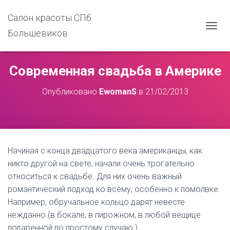
Салон красоты СПб
Большевиков
П
Е
Р
Е
Современная свадьба в Америке
К
Л
Опубликовано
EwomanS
в
21/02/2013
Ю
Ч
И
Т
Ь
Н
Начиная с конца двадцатого века американцы, как
А
В
никто другой на свете, начали очень трогательно
И
относиться к свадьбе. Для них очень важный
Г
романтический подход ко всему, особенно к помолвке.
А
Ц
Например, обручальное кольцо дарят невесте
И
нежданно (в бокале, в пирожном, в любой вещице
Ю
подаренной по простому случаю.).