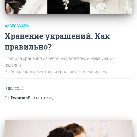
АКСЕССУАРЫ
Хранение украшений. Как
правильно?
Правила хранения серебряных, золотых и жемчужных
изделий.
Выбор верного места для хранения – очень важен.
(далее…)
От
EwomanS
,
9 лет
тому