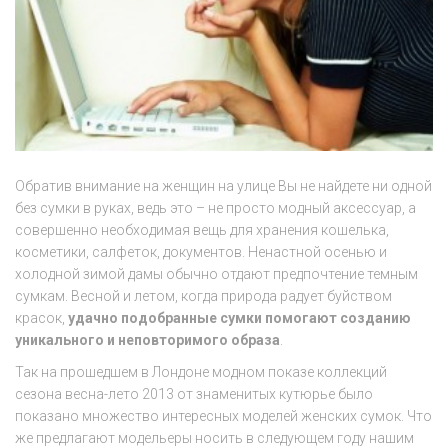
Обратив внимание на женщин на улице Вы не найдете ни одной
без сумки в руках, ведь это – не просто модный аксессуар, а
совершенно необходимая вещь для хранения кошелька,
косметики, салфеток, документов. Ненастной осенью и
холодной зимой дамы обычно отдают предпочтение темным
сумкам. Весной и летом, когда природа радует буйством
красок,
удачно подобранные сумки помогают созданию
уникального и неповторимого образа
.
Так на прошедшем в Лондоне модном показе коллекций
сезона весна-лето 2013 от знаменитых кутюрье было
показано множество интересных моделей женских сумок. Что
же предлагают модельеры носить в следующем году нашим