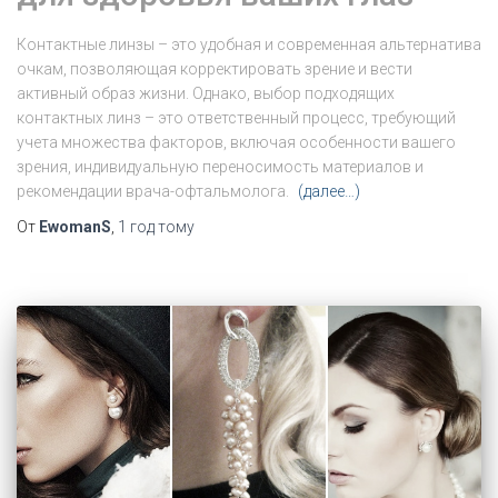
Контактные линзы – это удобная и современная альтернатива
очкам, позволяющая корректировать зрение и вести
активный образ жизни. Однако, выбор подходящих
контактных линз – это ответственный процесс, требующий
учета множества факторов, включая особенности вашего
зрения, индивидуальную переносимость материалов и
рекомендации врача-офтальмолога.
(далее…)
От
EwomanS
,
1 год
тому