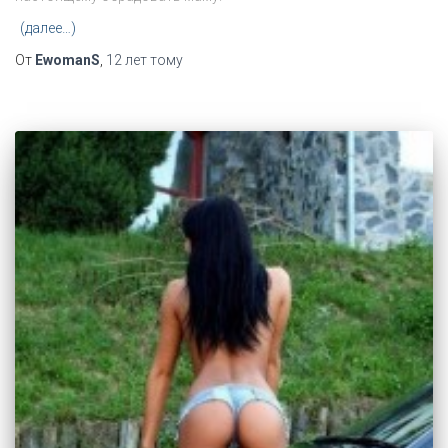
(далее…)
От
EwomanS
,
12 лет
тому