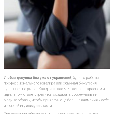
Любая девушка без ума от украшений
, будь то работы
профессионального ювелира или обычная бижутерия,
купленная на рынке. Каждая из нас мечтает о прекрасном и
идеальном стиле, стремится создавать современные и
модные образы, чтобы привлечь еще больше внимания к себе
и к своей индивидуальности.
При создании образа мы стараемся продумать каждую