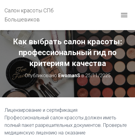
Салон красоты СПб
Большевиков
П
Е
Р
Е
Как выбрать салон красоты:
К
Л
профессиональный гид по
Ю
Ч
критериям качества
И
Т
Опубликовано
EwomanS
в
25/11/2025
Ь
Н
А
В
И
Г
Лицензирование и сертификация
А
Профессиональный салон красоты должен иметь
Ц
И
полный пакет разрешительных документов. Проверьте
Ю
медицинскую лицензию на оказание