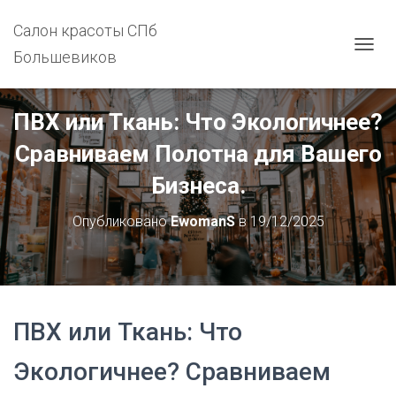
Салон красоты СПб
Большевиков
П
Е
Р
Е
ПВХ или Ткань: Что Экологичнее?
К
Л
Сравниваем Полотна для Вашего
Ю
Ч
Бизнеса.
И
Т
Опубликовано
EwomanS
в
19/12/2025
Ь
Н
А
В
И
Г
ПВХ или Ткань: Что
А
Ц
И
Экологичнее? Сравниваем
Ю