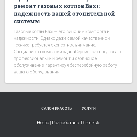
ремонт газовых котлов Baxi:
надежность вашей отопительной
системы
Газовые котлы Baxi — это синоним комфорта и
надежности. Однако даже самой качественной
технике требуется экспертное внимание.
Специалисты компании «ДаваСервисГаз» предлагают
профессиональный ремонт и сервисное
обслуживание, гарантируя бесперебойную работу
вашего оборудования.
САЛОН КРАСОТЫ
УСЛУГИ
Hestia | Разработано
ThemeIsle