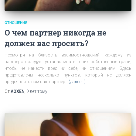
ОТНОШЕНИЯ
О чем партнер никогда не
должен вас просить?
Несмотря на близость взаимоотношений, каждому из
партнеров следует устанавливать в них собственные грани,
чтобы не нанести вред ни себе, ни отношениям. Здесь
представлены несколько пунктов, который не должен
предъявлять вам ваш партнер.
(далее…)
От
AOXEN
,
9 лет
тому