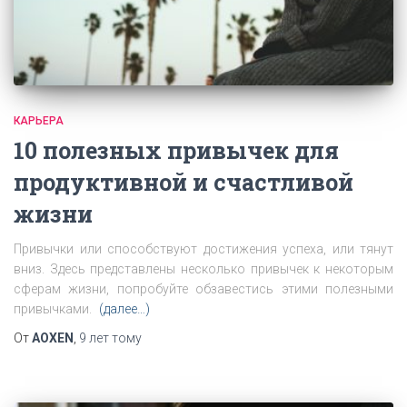
КАРЬЕРА
10 полезных привычек для
продуктивной и счастливой
жизни
Привычки или способствуют достижения успеха, или тянут
вниз. Здесь представлены несколько привычек к некоторым
сферам жизни, попробуйте обзавестись этими полезными
привычками.
(далее…)
От
AOXEN
,
9 лет
тому