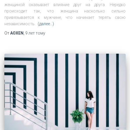
женщиной оказывает влияние друг на друга. Нередко
происходит так, что женщина насколько сильно
привязывается к мужчине, что начинает терять свою
независимость.
(далее…)
От
AOXEN
,
9 лет
тому