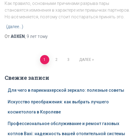
Как
правило
,
основными
причинами
разрыва
пары
становятся
изменения
в
характере
или
привычках
партнеров
.
Но
всё
меняется
,
поэтому
стоит
постараться
принять
это
.
(далее…)
От
AOXEN
,
9 лет
тому
1
2
3
ДАЛЕЕ
Навигация
Свежие записи
по
Для чего в парикмахерской зеркало: полезные советы
записям
Искусство преображения: как выбрать лучшего
косметолога в Королеве
Профессиональное обслуживание и ремонт газовых
котлов Baxi: надежность вашей отопительной системы