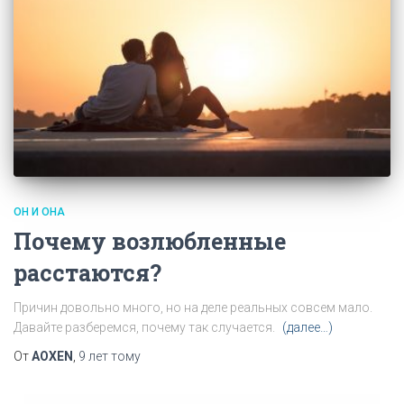
ОН И ОНА
Почему возлюбленные
расстаются?
Причин довольно много, но на деле реальных совсем мало.
Давайте разберемся, почему так случается.
(далее…)
От
AOXEN
,
9 лет
тому