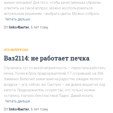
жизни человека? Для того, чтобы качественным образом
ответить на такой вопрос, можно воспользоваться
актуальным решением – выбрать цветы. Можно собрать
Читать дальше…
От
links4barter
,
6 лет
тому
ЭТО ИНТЕРЕСНО
Ваз2114: не работает печка
Случилась тут со мной неприятность — перестала работать
печка. Полез в блок предохранителей, F7 сгоревший, на 30А.
Заменил. Включил зажигание на радостях ожидая теплого
воздуха — ага, сейчас же. Смотрю — аж дымок вышел из под
капота. Предохранитель сгорел так, что только ножки
остались торчать без пластика! Ладно. Давай искать
Читать дальше…
От
links4barter
,
6 лет
тому