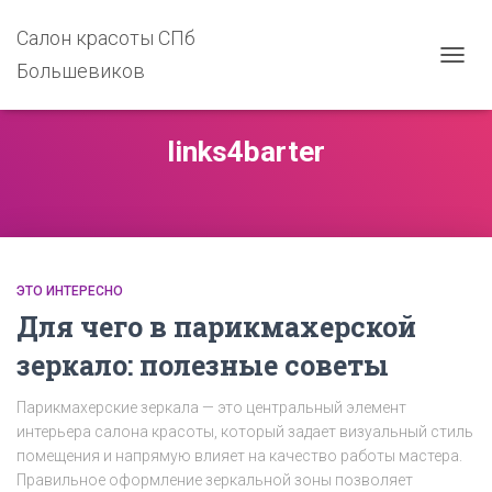
Салон красоты СПб
Большевиков
ПЕРЕ
НАВИ
links4barter
ЭТО ИНТЕРЕСНО
Для чего в парикмахерской
зеркало: полезные советы
Парикмахерские зеркала — это центральный элемент
интерьера салона красоты, который задает визуальный стиль
помещения и напрямую влияет на качество работы мастера.
Правильное оформление зеркальной зоны позволяет