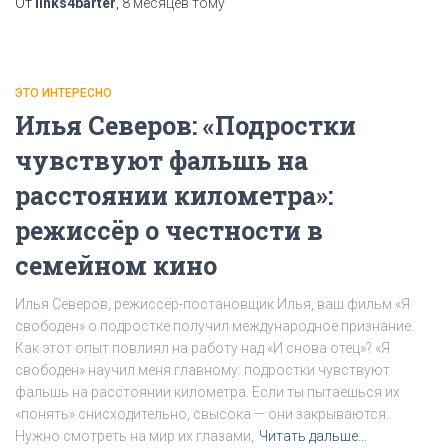
От
links4barter
,
8 месяцев
тому
ЭТО ИНТЕРЕСНО
Илья Северов: «Подростки
чувствуют фальшь на
расстоянии километра»:
режиссёр о честности в
семейном кино
Илья Северов, режиссёр-постановщик Илья, ваш фильм «Я
свободен» о подростке получил международное признание.
Как этот опыт повлиял на работу над «И снова отец»? «Я
свободен» научил меня главному: подростки чувствуют
фальшь на расстоянии километра. Если ты пытаешься их
«понять» снисходительно, свысока — они закрываются.
Нужно смотреть на мир их глазами,
Читать дальше…