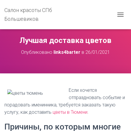
Салон красоты СПб
Большевиков
П
Е
Р
Е
Лучшая доставка цветов
К
Л
Опубликовано
links4barter
в
26/01/2021
Ю
Ч
И
Т
Ь
Н
А
Если хочется
В
отпраздновать событие и
И
Г
порадовать именинника, требуется заказать такую
А
услугу, как доставить
цветы в Тюмени
.
Ц
И
Причины, по которым многие
Ю