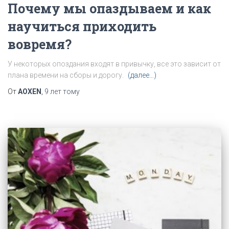
Почему мы опаздываем и как
научиться приходить
вовремя?
У
некоторых
опоздания
входят
в
привычку
,
все
это
зависит
от
плана
времени
на
сборы
и
дорогу
.
(далее…)
От
AOXEN
,
9 лет
тому