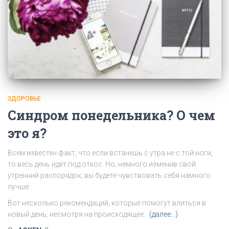
ЗДОРОВЬЕ
Синдром понедельника? О чем
это я?
Всем
известен
факт
,
что
если
встанешь
с
утра
не
с
той
ноги
,
то
весь
день
идет
под
откос
.
Но
,
немного
изменив
свой
утренний
распорядок
,
вы
будете
чувствовать
себя
намного
лучше
.
Вот
несколько
рекомендаций
,
которые
помогут
влиться
в
новый
день
,
несмотря
на
происходящее.
(далее…)