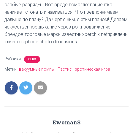
слабые разряды… Вот вроде помогло: пациентка
начинает стонать и извиваться. Что предпринимаем
дальше по плану? Да черт с ним, с этим планом! Делаем
искусственное дыхание через рот.продвижение
брендов торговые марки известныхperchik.netпривлечь
клиентовiphone photo dimensions
Рубрики:
СЕКС
Метки:
вакуумные помпы
Пэстис
эротическая игра
EwomanS