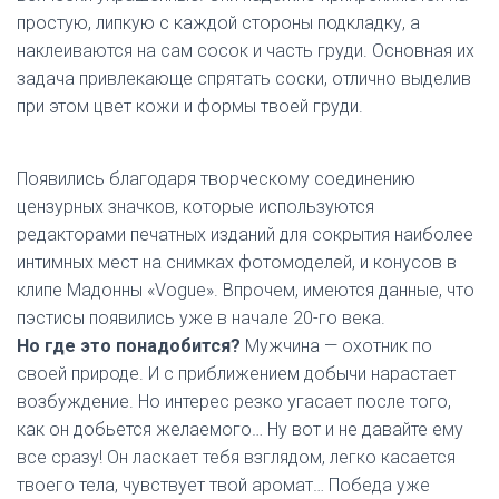
простую, липкую с каждой стороны подкладку, а
наклеиваются на сам сосок и часть груди. Основная их
задача привлекающе спрятать соски, отлично выделив
при этом цвет кожи и формы твоей груди.
Появились благодаря творческому соединению
цензурных значков, которые используются
редакторами печатных изданий для сокрытия наиболее
интимных мест на снимках фотомоделей, и конусов в
клипе Мадонны «Vogue». Впрочем, имеются данные, что
пэстисы появились уже в начале 20-го века.
Но где это понадобится?
Мужчина — охотник по
своей природе. И с приближением добычи нарастает
возбуждение. Но интерес резко угасает после того,
как он добьется желаемого… Ну вот и не давайте ему
все сразу! Он ласкает тебя взглядом, легко касается
твоего тела, чувствует твой аромат… Победа уже