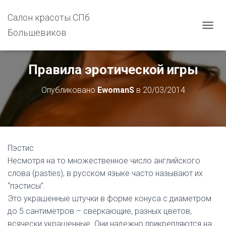
Салон красоты СПб
Большевиков
П
Е
Р
Е
Правила эротической игры
К
Л
Опубликовано
EwomanS
в
20/03/2014
Ю
Ч
И
Т
Ь
Н
Пэстис
А
В
Несмотря на то множественное число английского
И
слова (pasties), в русском языке часто называют их
Г
“пэстисы”.
А
Ц
Это украшенные штучки в форме конуса с диаметром
И
до 5 сантиметров – сверкающие, разных цветов,
Ю
всячески украшенные. Они надежно прикрепляются на