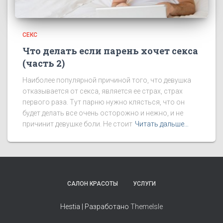
СЕКС
Что делать если парень хочет секса
(часть 2)
Наиболее популярной причиной того, что девушка
отказывается от секса, является ее страх, страх
первого раза. Тут парню нужно клясться, что он
будет делать все очень осторожно и нежно, и не
причинит девушке боли. Не стоит
Читать дальше…
САЛОН КРАСОТЫ
УСЛУГИ
Hestia | Разработано
ThemeIsle