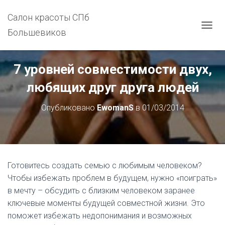
Салон красоты СПб
Большевиков
П
Е
Р
Е
7 уровней совместимости двух,
К
Л
любящих друг друга людей
Ю
Ч
Опубликовано
EwomanS
в
01/03/2014
И
Т
Ь
Н
А
В
Готовитесь создать семью с любимым человеком?
И
Г
Чтобы избежать проблем в будущем, нужно «поиграть»
А
в мечту – обсудить с близким человеком заранее
Ц
ключевые моменты будущей совместной жизни. Это
И
Ю
поможет избежать недопонимания и возможных