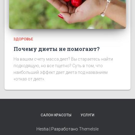
ЗДОРОВЬЕ
Почему диеты не помогают?
На вашем счету масса диет? Вы стараетесь найти
подходящую, но все тщетно? Суть в том, что
наибольший эффект дает диета под названием
«отказ от диет».
САЛОН КРАСОТЫ
УСЛУГИ
Hestia | Разработано
ThemeIsle