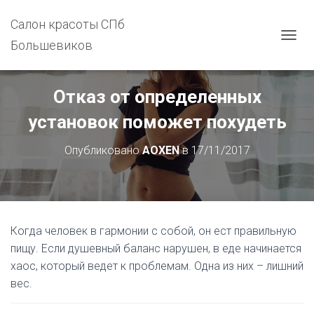
Салон красоты СПб
Большевиков
П
Е
Р
Е
Отказ от определенных
К
Л
установок поможет похудеть
Ю
Ч
Опубликовано
AOXEN
в
17/11/2017
И
Т
Ь
Н
А
В
Когда человек в гармонии с собой, он ест правильную
И
Г
пищу. Если душевный баланс нарушен, в еде начинается
А
хаос, который ведет к проблемам. Одна из них – лишний
Ц
вес.
И
Ю