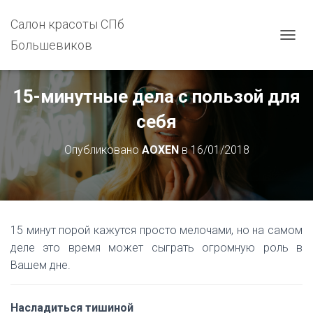
Салон красоты СПб
Большевиков
П
Е
Р
Е
15-минутные дела с пользой для
К
Л
себя
Ю
Ч
Опубликовано
AOXEN
в
16/01/2018
И
Т
Ь
Н
А
В
15 минут порой кажутся просто мелочами, но на самом
И
Г
деле это время может сыграть огромную роль в
А
Вашем дне.
Ц
И
Ю
Насладиться тишиной