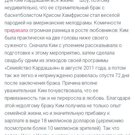
Для Ким Кардашьян вся жизнь — шоу, поэтому
неудивительно, что ее стремительный брак с
баскетболистом Крисом Хамфрисом стал веселой
пародией на американские мелодрамы. Комичности
придавала
огромная разница в росте любовников: Ким
была практически на две головы ниже своего
суженого. Сначала Ким с упоением рассказывала о
подготовке к этому мероприятию, затем сделала
свадьбу одним из эпизодов своей программы
«Семейство Кардашьян» в августе 2011 года, а потом
так же легко и непринужденно развелась спустя 72 дня
после заключения брака. Причина вполне
уважительная: Ким почувствовала, что ее
привязанность так и не переросла в любовь. Благодаря
этой недолгому браку Ким получила не только опыт
семейной жизни, но и значительную прибавку к
зарплате в виде 18 миллионов долларов (церемонию
посмотрели более 10 миллионов зрителей). Так что