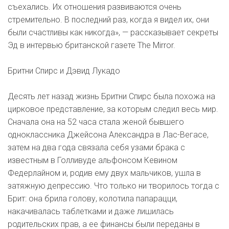
съехались. Их отношения развиваются очень
стремительно. В последний раз, когда я видел их, они
были счастливы как никогда», — рассказывает секреты
Эд в интервью британской газете The Mirror.
Бритни Спирс и Дэвид Лукадо
Десять лет назад жизнь Бритни Спирс была похожа на
цирковое представление, за которым следил весь мир.
Сначала она на 52 часа стала женой бывшего
одноклассника Джейсона Александра в Лас-Вегасе,
затем на два года связала себя узами брака с
известным в Голливуде альфонсом Кевином
Федерлайном и, родив ему двух мальчиков, ушла в
затяжную депрессию. Что только ни творилось тогда с
Брит: она брила голову, колотила папарацци,
накачивалась таблетками и даже лишилась
родительских прав, а ее финансы были переданы в