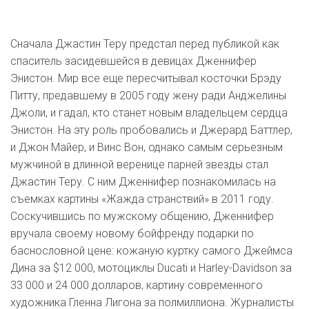
Сначала Джастин Теру предстал перед публикой как
спаситель засидевшейся в девицах Дженнифер
Энистон. Мир все еще пересчитывал косточки Брэду
Питту, предавшему в 2005 году жену ради Анджелины
Джоли, и гадал, кто станет новым владельцем сердца
Энистон. На эту роль пробовались и Джерард Баттлер,
и Джон Майер, и Винс Вон, однако самым серьезным
мужчиной в длинной веренице парней звезды стал
Джастин Теру. С ним Дженнифер познакомилась на
съемках картины «Жажда странствий» в 2011 году.
Соскучившись по мужскому общению, Дженнифер
вручала своему новому бойфренду подарки по
баснословной цене: кожаную куртку самого Джеймса
Дина за $12 000, мотоциклы Ducati и Harley-Davidson за
33 000 и 24 000 долларов, картину современного
художника Гленна Лигона за полмиллиона. Журналисты