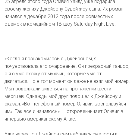
25 апреля этого года Оливия Уайлд уже подарила
своему жениху Джейсону Судейкису сына. Их роман
начался в декабре 2012 года после совместных
съемок в комедийном ТВ-шоу Saturday Night Live.
«Когда я познакомилась с Джейсоном, я
почувствовала его очарование. Он прекрасный танцор,
а я с ума схожу от мужчин, которые умеют
двигаться.
Но в тот момент он даже не взял мой номер.
Мы продолжали видеться на протяжении шести
месяцев. Однажды мой друг подошел к Джейсону и
сказал: «Вот телефонный номер Оливии, воспользуйся
им». Так все и началось», — откровенничает Оливия в
интервью американскому Allure.
Уже через год Джейсон сам набрался смелости и