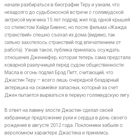
начали разбираться в биографии Теру и узнали, что
незадолго до судьбоносной встречи с голливудской
актрисой мужчина 15 лет подряд жил под одной крышей
со стилистом Хайди Бивенс, но после фильма «Жажда
странствий» спешно съехал из дома (видимо, так
сильно захотелось странствий под впечатлением от
работа). Узнав такое, публика принялась осуждать
отношения Дженнифер, которая теперь сама предстала
коварной разлучницей перед судом общественности.
Масла в огонь подлил Брэд Питт, считающий, что
Джастин Теру — всего лишь очередной бездарный
актеришка на скамейке запасных, который за счет
Джен пытается вырваться в первую голливудскую лигу.
В ответ на лавину злости Джастин сделал своей
избраннице предложение руки и сердца в день своего
рождения в августе 2012 года. Поклонники забыли о
вероломном характере Джастина и принялись