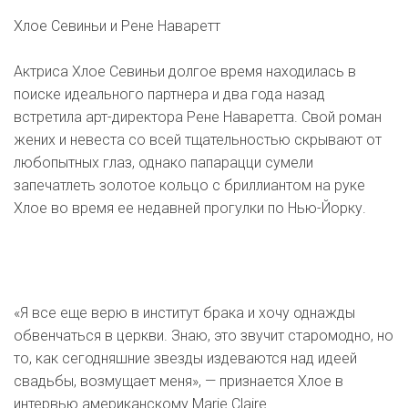
Хлое Севиньи и Рене Наваретт
Актриса Хлое Севиньи долгое время находилась в
поиске идеального партнера и два года назад
встретила арт-директора Рене Наваретта. Свой роман
жених и невеста со всей тщательностью скрывают от
любопытных глаз, однако папарацци сумели
запечатлеть золотое кольцо с бриллиантом на руке
Хлое во время ее недавней прогулки по Нью-Йорку.
«Я все еще верю в институт брака и хочу однажды
обвенчаться в церкви. Знаю, это звучит старомодно, но
то, как сегодняшние звезды издеваются над идеей
свадьбы, возмущает меня», — признается Хлое в
интервью американскому Marie Claire.