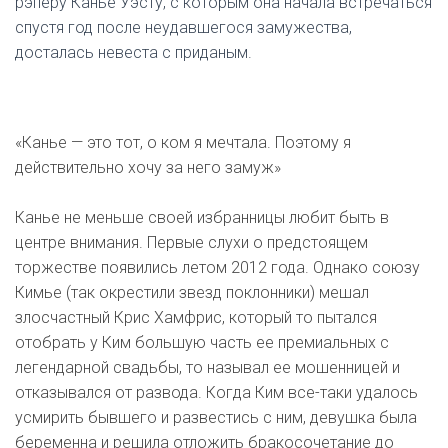
рэперу Канье Уэсту, с которым она начала встречаться
спустя год после неудавшегося замужества,
досталась невеста с приданым.
«Канье — это тот, о ком я мечтала. Поэтому я
действительно хочу за него замуж»
Канье не меньше своей избранницы любит быть в
центре внимания. Первые слухи о предстоящем
торжестве появились летом 2012 года. Однако союзу
Кимье (так окрестили звезд поклонники) мешал
злосчастный Крис Хамфрис, который то пытался
отобрать у Ким большую часть ее премиальных с
легендарной свадьбы, то называл ее мошенницей и
отказывался от развода. Когда Ким все-таки удалось
усмирить бывшего и развестись с ним, девушка была
беременна и решила отложить бракосочетание до