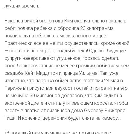
лучших времен.
Наконец зимой этого года Ким окончательно пришла в
себя: родила ребенка и сбросила 23 килограмма,
появилась на обложке американского Vogue.
Практически все ее мечты осуществились, кроме одной
— она так и не сыграла свадьбу века! Однако будущие
супруги наверстывают упущенное, грозясь сделать
свое бракосочетание не менее громким событием, чем
свадьба Кейт Миддлтон и принца Уильяма. Так, уже
известно, что парочка обменяется клятвами 24 мая в
Париже в присутствии двухсот гостей и потратит на это
не меньше 30 миллионов долларов, что Ким сидит на
экстренной диете и спит в утягивающем корсете, чтобы
влезть в платье от дизайнера дома Givenchy Риккардо
Тиши. И конечно, церемония будет снята на камеру. .
«В прошлый раз я думала, что встретила своего