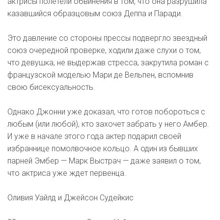
актрисы полетели обвинения в том, что она разрушила
казавшийся образцовым союз Деппа и Паради.
Это давление со стороны прессы подвергло звездный
союз очередной проверке, ходили даже слухи о том,
что девушка, не выдержав стресса, закрутила роман с
французской моделью Мари де Вельпен, вспомнив
свою бисексуальность.
Однако Джонни уже доказал, что готов побороться с
любым (или любой), кто захочет забрать у него Амбер.
И уже в начале этого года актер подарил своей
избраннице помолвочное кольцо. А один из бывших
парней Эмбер — Марк Выстрач — даже заявил о том,
что актриса уже ждет первенца.
Оливия Уайлд и Джейсон Судейкис