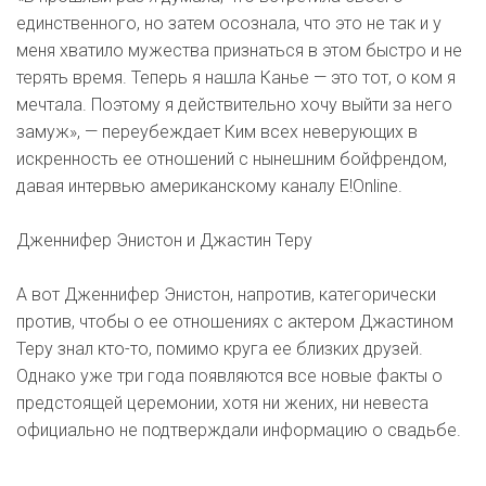
единственного, но затем осознала, что это не так и у
меня хватило мужества признаться в этом быстро и не
терять время. Теперь я нашла Канье — это тот, о ком я
мечтала. Поэтому я действительно хочу выйти за него
замуж», — переубеждает Ким всех неверующих в
искренность ее отношений с нынешним бойфрендом,
давая интервью американскому каналу E!Online.
Дженнифер Энистон и Джастин Теру
А вот Дженнифер Энистон, напротив, категорически
против, чтобы о ее отношениях с актером Джастином
Теру знал кто-то, помимо круга ее близких друзей.
Однако уже три года появляются все новые факты о
предстоящей церемонии, хотя ни жених, ни невеста
официально не подтверждали информацию о свадьбе.