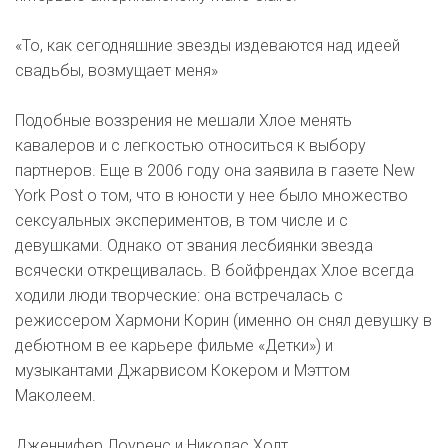
«То, как сегодняшние звезды издеваются над идеей
свадьбы, возмущает меня»
Подобные воззрения не мешали Хлое менять
кавалеров и с легкостью относиться к выбору
партнеров. Еще в 2006 году она заявила в газете New
York Post о том, что в юности у нее было множество
сексуальных экспериментов, в том числе и с
девушками. Однако от звания лесбиянки звезда
всячески открещивалась. В бойфрендах Хлое всегда
ходили люди творческие: она встречалась с
режиссером Хармони Корин (именно он снял девушку в
дебютном в ее карьере фильме «Детки») и
музыкантами Джарвисом Кокером и Мэттом
Маколеем.
Дженнифер Лоуренс и Николас Холт