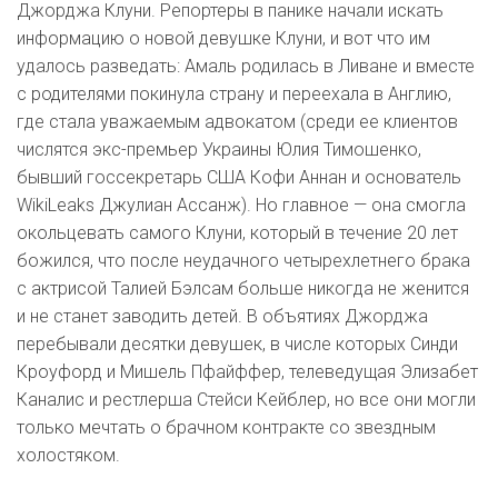
Джорджа Клуни. Репортеры в панике начали искать
информацию о новой девушке Клуни, и вот что им
удалось разведать: Амаль родилась в Ливане и вместе
с родителями покинула страну и переехала в Англию,
где стала уважаемым адвокатом (среди ее клиентов
числятся экс-премьер Украины Юлия Тимошенко,
бывший госсекретарь США Кофи Аннан и основатель
WikiLeaks Джулиан Ассанж). Но главное — она смогла
окольцевать самого Клуни, который в течение 20 лет
божился, что после неудачного четырехлетнего брака
с актрисой Талией Бэлсам больше никогда не женится
и не станет заводить детей. В объятиях Джорджа
перебывали десятки девушек, в числе которых Синди
Кроуфорд и Мишель Пфайффер, телеведущая Элизабет
Каналис и рестлерша Стейси Кейблер, но все они могли
только мечтать о брачном контракте со звездным
холостяком.