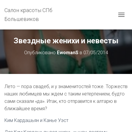
Салон красоты СПб
Большевиков
П
Е
Р
Е
Звездные женихи и невесты
К
Л
Опубликовано
EwomanS
в
07/05/2014
Ю
Ч
И
Т
Ь
Н
Лето — пора свадеб, и у знаменитостей тоже. Торжеств
А
В
наших любимцев мы ждем с таким нетерпением, будто
И
сами сказали «да». Итак, кто отправится к алтарю в
Г
ближайшее время?
А
Ц
Ким Кардашьян и Канье Уэст
И
Ю