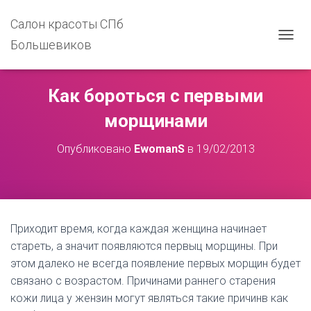
Салон красоты СПб
Большевиков
П
Е
Р
Е
Как бороться с первыми
К
Л
морщинами
Ю
Ч
Опубликовано
EwomanS
в
19/02/2013
И
Т
Ь
Н
А
В
Приходит время, когда каждая женщина начинает
И
Г
стареть, а значит появляются первыц морщины. При
А
этом далеко не всегда появление первых морщин будет
Ц
связано с возрастом. Причинами раннего старения
И
Ю
кожи лица у жензин могут являться такие причинв как