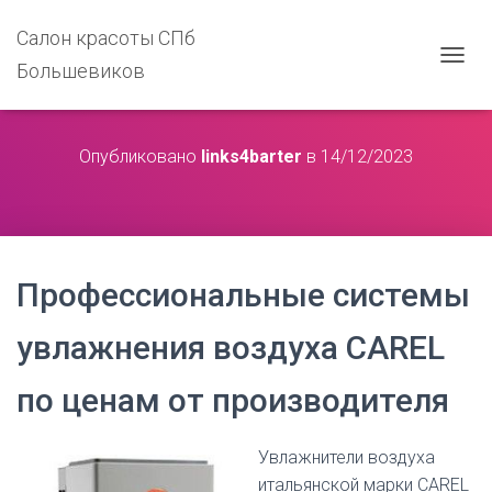
Салон красоты СПб
Большевиков
П
Е
Р
Е
Опубликовано
links4barter
в
14/12/2023
К
Л
Ю
Ч
И
Т
Ь
Профессиональные системы
Н
А
увлажнения воздуха CAREL
В
И
Г
по ценам от производителя
А
Ц
И
Увлажнители воздуха
Ю
итальянской марки CAREL