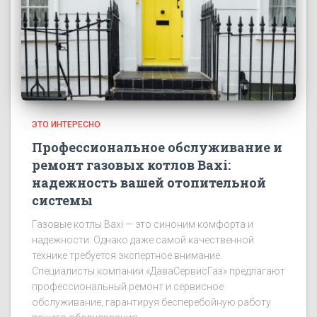
ЭТО ИНТЕРЕСНО
Профессиональное обслуживание и
ремонт газовых котлов Baxi:
надежность вашей отопительной
системы
Газовые котлы Baxi — это синоним комфорта и
надежности. Однако даже самой качественной
технике требуется экспертное внимание.
Специалисты компании «ДаваСервисГаз» предлагают
профессиональный ремонт и сервисное
обслуживание, гарантируя бесперебойную работу