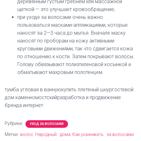
деревянным густым гребнем или массажной
щеткой — это улучшает кровообращение;
при уходе за волосами очень важно
пользоваться масками-аппликациями, которые
наносят за 2—3 часа до мытья. Вначале маску
наносят по проборам на кожу активными
круговыми движениями, так что сдвигается кожа
по отношению к кости. Затем покрывают волосы.
Голову обвязывают полиэтиленовой косынкой и
обматывают махровым полотенцем.
тумба угловая в ваннуюкупить плетеный шнургостевой
дом каменномостскийразработка и продвижение
бренда интернет
Рубрики:
УХОД ЗА ВОЛОСАМИ
Метки:
волос. Народный
дома. Как ухаживать
за волосами