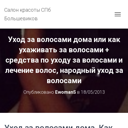
Салон красоты СПб
Большевиков
П
Е
Р
Е
Уход за волосами дома или как
К
Л
ухаживать за волосами +
Ю
Ч
средства по уходу за волосами и
И
Т
лечение волос, народный уход за
Ь
волосами
Н
А
В
Опубликовано
EwomanS
в
18/05/2013
И
Г
А
Ц
И
Ю
Уход за волосами дома. Как