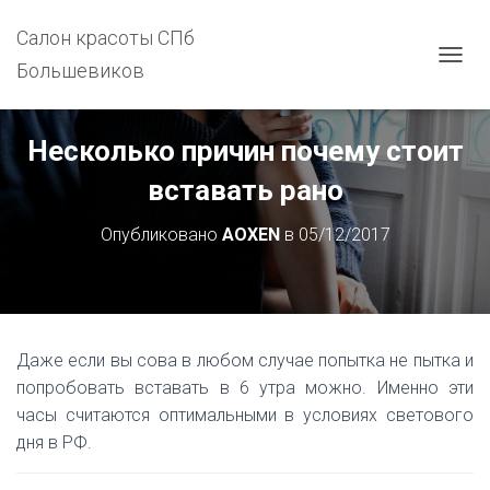
Салон красоты СПб
Большевиков
П
Е
Р
Е
Несколько причин почему стоит
К
Л
вставать рано
Ю
Ч
Опубликовано
AOXEN
в
05/12/2017
И
Т
Ь
Н
А
В
Даже если вы сова в любом случае попытка не пытка и
И
Г
попробовать вставать в 6 утра можно. Именно эти
А
часы считаются оптимальными в условиях светового
Ц
дня в РФ.
И
Ю