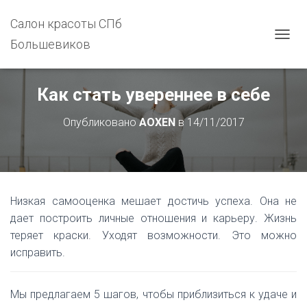
Салон красоты СПб
Большевиков
П
Е
Р
Е
Как стать увереннее в себе
К
Л
Опубликовано
AOXEN
в
14/11/2017
Ю
Ч
И
Т
Ь
Н
Низкая самооценка мешает достичь успеха. Она не
А
В
дает построить личные отношения и карьеру. Жизнь
И
теряет краски. Уходят возможности. Это можно
Г
исправить.
А
Ц
И
Ю
Мы предлагаем 5 шагов, чтобы приблизиться к удаче и