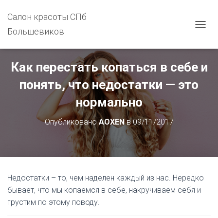
Салон красоты СПб
Большевиков
П
Е
Р
Е
Как перестать копаться в себе и
К
Л
понять, что недостатки — это
Ю
Ч
нормально
И
Т
Опубликовано
AOXEN
в
09/11/2017
Ь
Н
А
В
И
Г
Недостатки – то, чем наделен каждый из нас. Нередко
А
бывает, что мы копаемся в себе, накручиваем себя и
Ц
И
грустим по этому поводу.
Ю