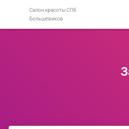
Салон красоты СПб
Большевиков
З