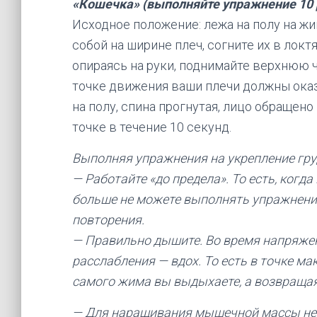
«Кошечка» (выполняйте упражнение 10
Исходное положение: лежа на полу на жив
собой на ширине плеч, согните их в локт
опираясь на руки, поднимайте верхнюю ч
точке движения ваши плечи должны оказ
на полу, спина прогнутая, лицо обращен
точке в течение 10 секунд.
Выполняя упражнения на укрепление г
— Работайте «до предела». То есть, когд
больше не можете выполнять упражнение
повторения.
— Правильно дышите. Во время напряже
расслабления — вдох. То есть в точке м
самого жима вы выдыхаете, а возвраща
— Для наращивания мышечной массы не