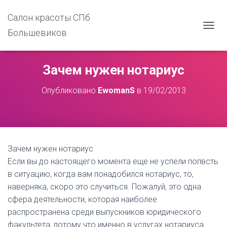
Салон красоты СПб
Большевиков
П
Е
Р
Е
Зачем нужен нотариус
К
Л
Опубликовано
EwomanS
в
19/02/2013
Ю
Ч
И
Т
Ь
Н
Зачем нужен нотариус
А
В
Если вы до настоящего момента еще не успели попвсть
И
в ситуацию, когда вам понадобился нотариус, то,
Г
наверняка, скоро это случиться. Пожалуй, это одна
А
Ц
сфера деятельности, которая наиболее
И
распространена среди выпускников юридического
Ю
факультета, потому что именно в услугах нотариуса