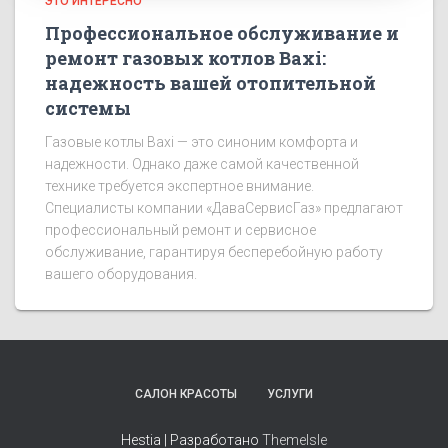
ЭТО ИНТЕРЕСНО
Профессиональное обслуживание и
ремонт газовых котлов Baxi:
надежность вашей отопительной
системы
Газовые котлы Baxi — это синоним комфорта и
надежности. Однако даже самой качественной
технике требуется экспертное внимание.
Специалисты компании «ДаваСервисГаз» предлагают
профессиональный ремонт и сервисное
обслуживание, гарантируя бесперебойную работу
вашего оборудования.
САЛОН КРАСОТЫ
УСЛУГИ
Hestia | Разработано
ThemeIsle