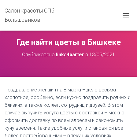
Салон красоты СПб
Большевиков
П
Е
Р
Е
Где найти цветы в Бишкеке
К
Л
Опубликовано
links4barter
в
13/05/2021
Ю
Ч
И
Т
Ь
Н
Поздравление женщин на 8 марта – дело весьма
А
В
хлопотное, особенно, если нужно поздравить родных и
И
близких, а также коллег, сотрудниц и друзей. В этом
Г
случае выручить услуга цветы с доставкой – можно
А
Ц
оформить доставку по всем адресам и сэкономить
И
кучу времени. Такие удобные услуги становятся все
Ю
более востребованными – в текущих условиях