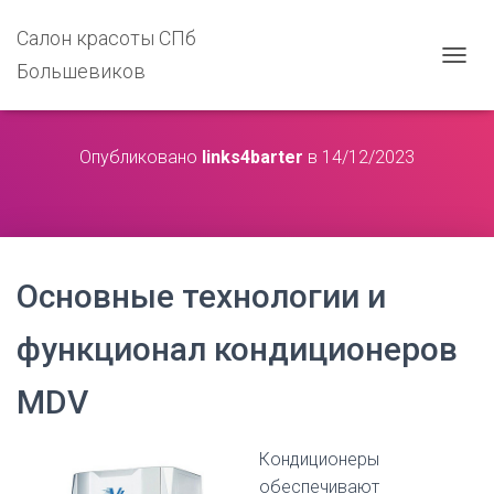
Салон красоты СПб
Большевиков
П
Е
Р
Е
Опубликовано
links4barter
в
14/12/2023
К
Л
Ю
Ч
И
Т
Ь
Основные технологии и
Н
А
функционал кондиционеров
В
И
Г
MDV
А
Ц
И
Кондиционеры
Ю
обеспечивают