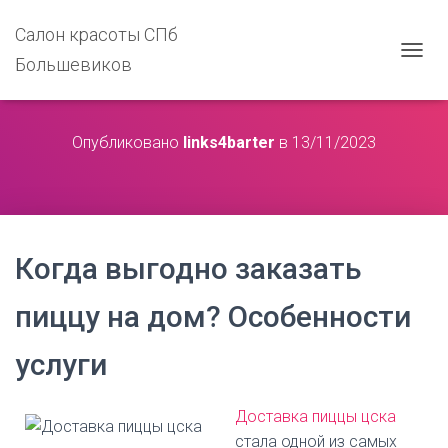
Салон красоты СПб
Большевиков
П
Е
Р
Е
Опубликовано
links4barter
в
13/11/2023
К
Л
Ю
Ч
И
Т
Ь
Когда выгодно заказать
Н
А
пиццу на дом? Особенности
В
И
Г
услуги
А
Ц
И
Доставка пиццы цска
Ю
стала одной из самых