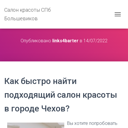
Салон красоты СПб
Большевиков
П
Е
Р
Е
Опубликовано
links4barter
в
14/07/2022
К
Л
Ю
Ч
И
Т
Ь
Как быстро найти
Н
А
В
подходящий салон красоты
И
Г
в городе Чехов?
А
Ц
И
Ю
Вы хотите попробовать