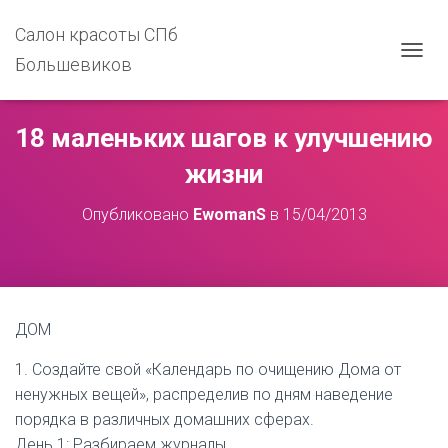
Салон красоты СПб
Большевиков
П
Е
Р
Е
18 маленьких шагов к улучшению
К
Л
жизни
Ю
Ч
Опубликовано
EwomanS
в
15/04/2013
И
Т
Ь
Н
А
В
ДОМ
И
Г
1. Создайте свой «Календарь по очищению Дома от
А
Ц
ненужных вещей», распределив по дням наведение
И
порядка в различных домашних сферах.
Ю
День 1: Разбираем журналы.