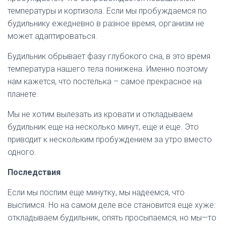
температуры
и
кортизола
.
Если
мы
пробуждаемся
по
будильнику
ежедневно
в
разное
время
,
организм
не
может
адаптироваться
.
Будильник
обрывает
фазу
глубокого
сна
,
в
это
время
температура
нашего
тела
понижена
.
Именно
поэтому
нам
кажется
,
что
постелька
–
самое
прекрасное
на
планете
.
Мы
не
хотим
вылезать
из
кровати
и
откладываем
будильник
еще
на
несколько
минут
,
еще
и
еще
.
Это
приводит
к
нескольким
пробуждением
за
утро
вместо
одного
.
Последствия
Если
мы
поспим
еще
минутку
,
мы
надеемся
,
что
выспимся
.
Но
на
самом
деле
все
становится
еще
хуже
:
откладываем
будильник
,
опять
просыпаемся
,
но
мы
—
то