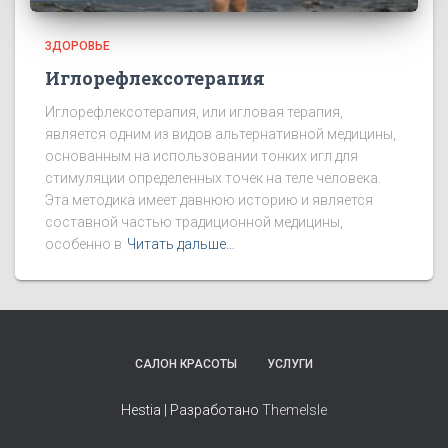
ЗДОРОВЬЕ
Иглорефлексотерапия
Иглорефлексотерапия, или игловая терапия,
является одним из видов альтернативной медицины,
основанным на использовании тонких игл для
стимуляции определенных точек на теле человека.
Эта методика имеет давнюю историю и является
составной частью традиционной медицины,
особенно в
Читать дальше…
САЛОН КРАСОТЫ
УСЛУГИ
Hestia | Разработано
ThemeIsle