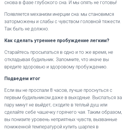
снова
в
фазе
глубокого
сна
.
И
мы
опять
не
готовы
!
Появляется
механизм
инерции
сна
:
мы
становимся
заторможены
и
слабы
с
чувством
головной
тяжести
.
Так
быть
не
должно
.
Как
сделать
утреннее
пробуждение
легким
?
Старайтесь
просыпаться
в
одно
и
то
же
время
,
не
откладывая
будильник
.
Запомните
,
что
иначе
вы
вредите
здоровью
и
здоровому
пробуждению
.
Подведем
итог
Если
вы
не
проспали
8
часов
,
лучше
проснуться
с
первым
будильником
даже
в
выходные
.
Выспаться
за
пару
минут
не
выйдет
,
сходите
в
теплый
душ
или
сделайте
себе
чашечку
горячего
чая
.
Таким
образом
,
вы
понизите
уровень
неприятных
чувств
,
вызванные
пониженной
температурой
.купить шарпея в