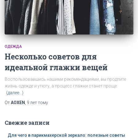
ОДЕЖДА
Несколько советов для
идеальной глажки вещей
Воспользовавшись
нашими
рекомендациями
,
вы
продлите
жизнь
одежде
и
утюгу
,
а
процесс
глажки
станет
проще
.
(далее…)
От
AOXEN
,
9 лет
тому
Свежие записи
Для чего в парикмахерской зеркало: полезные советы