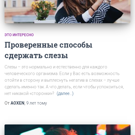
ЭТО ИНТЕРЕСНО
Проверенные способы
сдержать слезы
Слезы – это нормально и естественно для каждого
человеческого организма. Если у Вас есть возможность
отойти в сторону и выплеснуть негатив в слезах – лучше
сделать именно так. А что делать, если чтобы успокоиться,
нет никакой «сторонки»?
(далее…)
От
AOXEN
,
9 лет
тому