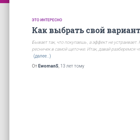
ЭТО ИНТЕРЕСНО
Как выбрать свой вариан
Бывает так, что покупаешь , а эффект не устраивает.
ресничек в самой щеточке. Итак, давай разберемся ч
(далее…)
От
EwomanS
,
13 лет
тому