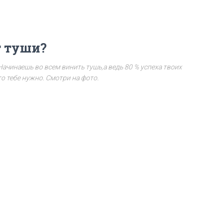
т туши?
 Начинаешь во всем винить тушь,а ведь 80 % успеха твоих
то тебе нужно. Смотри на фото.