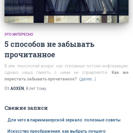
ЭТО ИНТЕРЕСНО
5 способов не забывать
прочитанное
В век технологий вокруг нас огромные потоки информации,
однако наша память с ними не справляется.
Как же
перестать забывать прочитанное?
(далее…)
От
AOXEN
,
8 лет
тому
Свежие записи
Для чего в парикмахерской зеркало: полезные советы
Искусство преображения: как выбрать лучшего