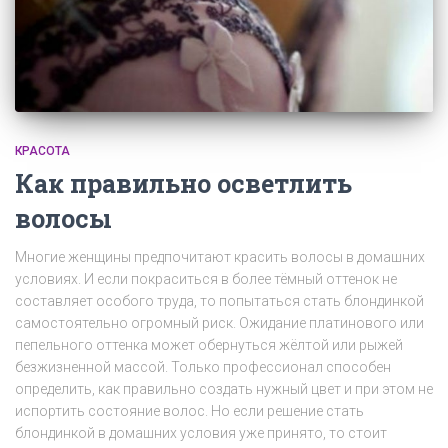
КРАСОТА
Как правильно осветлить
волосы
Многие женщины предпочитают красить волосы в домашних
условиях. И если покраситься в более тёмный оттенок не
составляет особого труда, то попытаться стать блондинкой
самостоятельно огромный риск. Ожидание платинового или
пепельного оттенка может обернуться жёлтой или рыжей
безжизненной массой. Только профессионал способен
определить, как правильно создать нужный цвет и при этом не
испортить состояние волос. Но если решение стать
блондинкой в домашних условия уже принято, то стоит