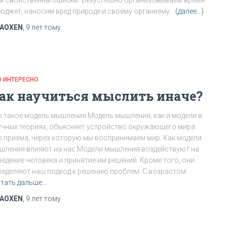
м свойственны ошибки. Безуспешно организовываем время
бюджет, наносим вред природе и своему организму.
(далее…)
AOXEN
,
9 лет
тому
О ИНТЕРЕСНО
ак научиться мыслить иначе?
о такое модель мышления Модель мышления, как и модели в
учных теориях, объясняет устройство окружающего мира.
о призма, через которую мы воспринимаем мир. Как модели
шления влияют на нас Модели мышления воздействуют на
ведение человека и принятие им решений. Кроме того, они
ределяют наш подход к решению проблем. С возрастом
тать дальше…
AOXEN
,
9 лет
тому