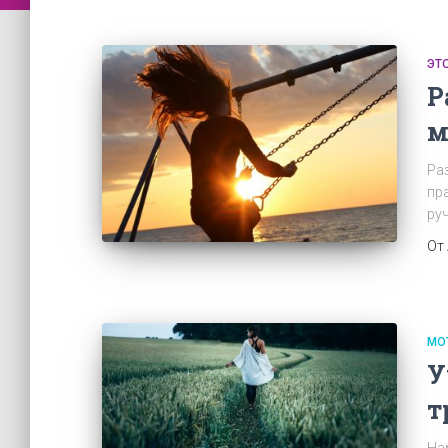
ЭТ
Р
м
Ра
пр
ру
От
МО
У
т