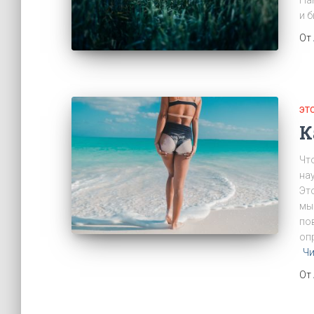
На
и 
От
ЭТ
К
Чт
на
Эт
мы
по
оп
Чи
От