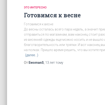
ЭТО ИНТЕРЕСНО
Готовимся к весне
Готовимся к весне
До весны осталась всего пара недель, а значит пр
отправиться по магазинам, вам наконец стоит разо
из весенней одежды еще можно носить и не вышло 
благотворительность или тряпки. И вот наконец вы
на полках. Пришло время решить, что вы хотите при
(далее…)
От
EwomanS
,
13 лет
тому