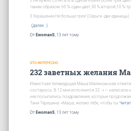
2.Не нужно сочетать в одном «луке» более трех ц
таким образом: 60 %-один цвет,30 %-второй,10 %-тр
3.Украшения.Не больше трех! (Серьги -две единицы)
(далее…)
От
EwomanS
,
13 лет
тому
ЭТО ИНТЕРЕСНО
232 заветных желания М
Известная телеведущая Маша Малиновская отметил
состарюсь. В 12 мне исполнится 32…» — написала н
нее посыпались поздравления, которые продолжаю
Таня Терешина: «Маша, желаю тебе, чтобы ты
Читат
От
EwomanS
,
13 лет
тому