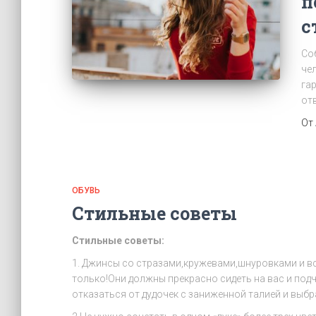
п
с
Со
че
га
от
От
ОБУВЬ
Стильные советы
Стильные советы:
1. Джинсы со стразами,кружевами,шнуровками и 
только!Они должны прекрасно сидеть на вас и под
отказаться от дудочек с заниженной талией и выб