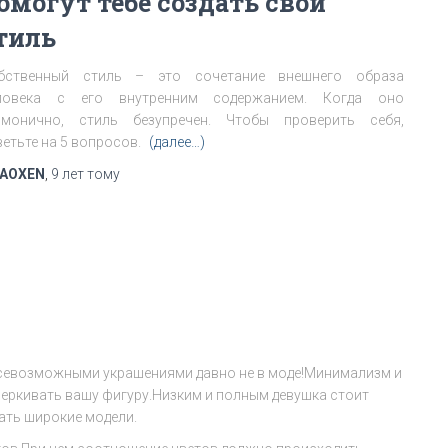
омогут тебе создать свой
тиль
бственный стиль – это сочетание внешнего образа
ловека с его внутренним содержанием. Когда оно
рмонично, стиль безупречен. Чтобы проверить себя,
ветьте на 5 вопросов.
(далее…)
AOXEN
,
9 лет
тому
всевозможными украшениями давно не в моде!Минимализм и
черкивать вашу фигуру.Низким и полным девушка стоит
рать широкие модели.