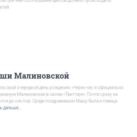
ветов.При чем соотношение цветов должно происходить
етий.
аши Малиновской
а свой очередной день рождения. «Через час я официально
акануне Малиновская в своем «Твиттере». Почти сразу на
тся до сих пор. Среди поздравивших Машу была и певица
ь дальше…