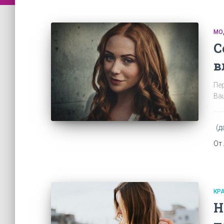
МО
С
в
Пе
Ва
(д
От
КР
Н