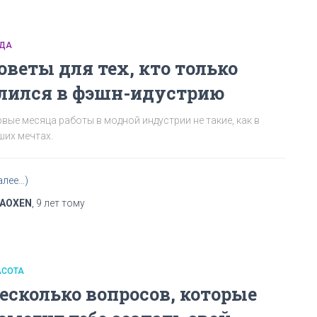
ДА
оветы для тех, кто только
лился в фэшн-идустрию
рвые месяца работы в модной индустрии не такие, как в
ших мечтах.
алее…)
AOXEN
,
9 лет
тому
АСОТА
есколько вопросов, которые