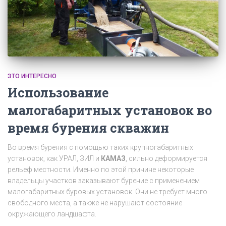
ЭТО ИНТЕРЕСНО
Использование
малогабаритных установок во
время бурения скважин
Во время бурения с помощью таких крупногабаритных
установок, как УРАЛ, ЗИЛ и
КАМАЗ
, сильно деформируется
рельеф местности. Именно по этой причине некоторые
владельцы участков заказывают бурение с применением
малогабаритных буровых установок. Они не требует много
свободного места, а также не нарушают состояние
окружающего ландшафта.