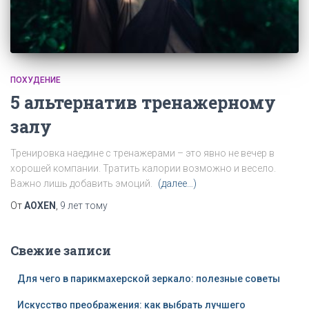
ПОХУДЕНИЕ
5 альтернатив тренажерному
залу
Тренировка наедине с тренажерами – это явно не вечер в
хорошей компании. Тратить калории возможно и весело.
Важно лишь добавить эмоций.
(далее…)
От
AOXEN
,
9 лет
тому
Свежие записи
Для чего в парикмахерской зеркало: полезные советы
Искусство преображения: как выбрать лучшего