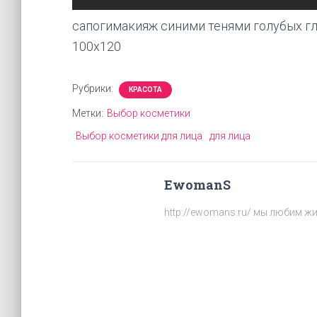
сапогимакияж синими тенями голубых г
100х120
Рубрики:
КРАСОТА
Метки:
Выбор косметики
Выбор косметики для лица
для лица
EwomanS
http://ewomans.ru/ мы любим жи