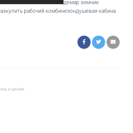
демар зимние
лазкупить рабочий комбинезондушевая кабина
знь и ценим!