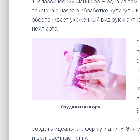
1. Классический маникюр — одна из сам
заключающаяся в обработке кутикулы и
обеспечивает ухоженный вид рук и акти
нейл-арта.
2
п
с
н
п
м
н
Студия маникюра
3
н
создать идеальную форму и длину. Эти 
и долговечные ногти.