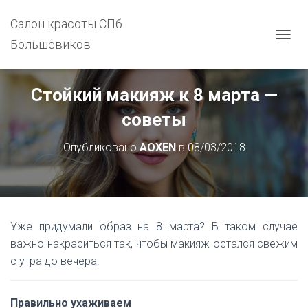
Салон красоты СПб
Большевиков
П
Е
Р
Е
Стойкий макияж к 8 марта —
К
Л
советы
Ю
Ч
Опубликовано
AOXEN
в
08/03/2018
И
Т
Ь
Н
А
В
Уже придумали образ на 8 марта? В таком случае
И
Г
важно накраситься так, чтобы макияж остался свежим
А
с утра до вечера.
Ц
И
Ю
Правильно ухаживаем