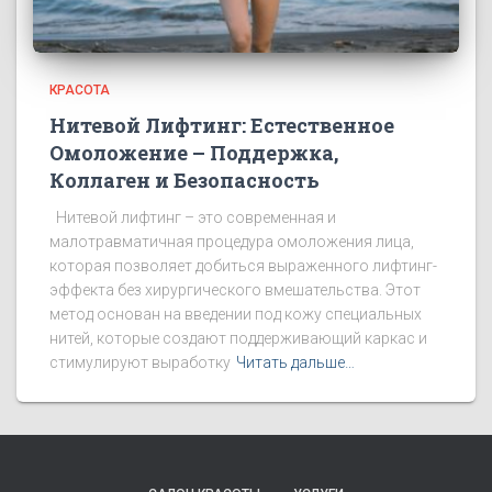
КРАСОТА
Нитевой Лифтинг: Естественное
Омоложение – Поддержка,
Коллаген и Безопасность
Нитевой лифтинг – это современная и
малотравматичная процедура омоложения лица,
которая позволяет добиться выраженного лифтинг-
эффекта без хирургического вмешательства. Этот
метод основан на введении под кожу специальных
нитей, которые создают поддерживающий каркас и
стимулируют выработку
Читать дальше…