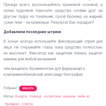
Прежде всего воспользуйтесь кремовой основой, а
затем пудровой. Наносите средства слоями друг за
другом: пудру на тональник, сухой бронзер на жидкий,
сухие тени – на кремовые. Результат Вас порадует!
Добавляем последние штрихи
В конце всегда используйте фиксирующий спрей для
лица. Не открывайте глаза, пока средство полностью
не высохнет. Фиксатор как защитная пленка, защитит
макияж для любой вечеринки!
чем выщипать бровимонтаж для фидеракарго
компаниилобановский александр биография
Рубрики:
КРАСОТА
Метки:
8 марта
makeup
косметика
макияж
мейк ап
праздник
советы