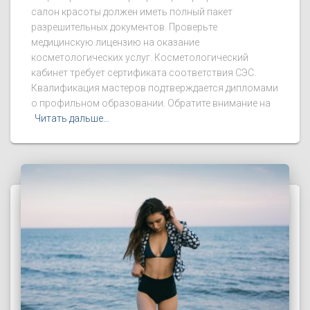
салон красоты должен иметь полный пакет
разрешительных документов. Проверьте
медицинскую лицензию на оказание
косметологических услуг. Косметологический
кабинет требует сертификата соответствия СЭС.
Квалификация мастеров подтверждается дипломами
о профильном образовании. Обратите внимание на
Читать дальше…