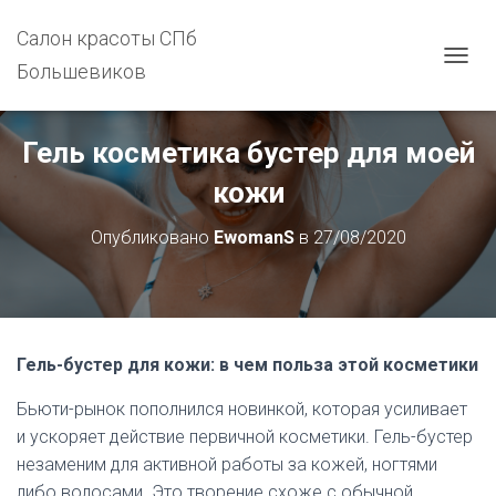
Салон красоты СПб
Большевиков
П
Е
Р
Е
Гель косметика бустер для моей
К
Л
кожи
Ю
Ч
Опубликовано
EwomanS
в
27/08/2020
И
Т
Ь
Н
А
В
Гель-бустер для кожи: в чем польза этой косметики
И
Г
Бьюти-рынок пополнился новинкой, которая усиливает
А
Ц
и ускоряет действие первичной косметики. Гель-бустер
И
незаменим для активной работы за кожей, ногтями
Ю
либо волосами. Это творение схоже с обычной