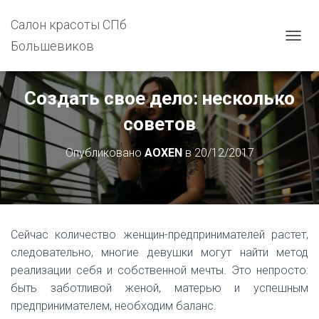
Салон красоты СПб
Большевиков
П
Е
Р
Е
Создать свое дело: несколько
К
Л
советов
Ю
Ч
Опубликовано
AOXEN
в
20/12/2017
И
Т
Ь
Н
А
В
Сейчас количество женщин-предпринимателей растет,
И
Г
следовательно, многие девушки могут найти метод
А
реализации себя и собственной мечты. Это непросто:
Ц
быть заботливой женой, матерью и успешным
И
Ю
предпринимателем, необходим баланс.