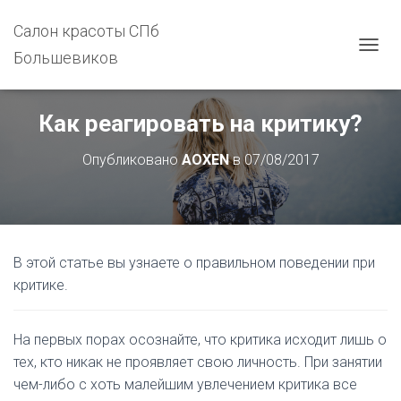
Салон красоты СПб
Большевиков
П
Е
Р
Е
Как реагировать на критику?
К
Л
Опубликовано
AOXEN
в
07/08/2017
Ю
Ч
И
Т
Ь
Н
В этой статье вы узнаете о правильном поведении при
А
В
критике.
И
Г
А
На первых порах осознайте, что критика исходит лишь о
Ц
тех, кто никак не проявляет свою личность. При занятии
И
Ю
чем-либо с хоть малейшим увлечением критика все