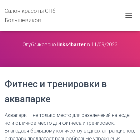
Салон красоты СПб
Большевиков
П
Е
Р
Е
Опубликовано
links4barter
в
11/09/2023
К
Л
Ю
Ч
И
Т
Ь
Фитнес и тренировки в
Н
А
аквапарке
В
И
Г
Аквапарк — не только место для развлечений на воде,
А
Ц
но и отличное место для фитнеса и тренировок.
И
Благодаря большому количеству водных аттракционов,
Ю
аквапарк предлагает разнообразные упражнения,