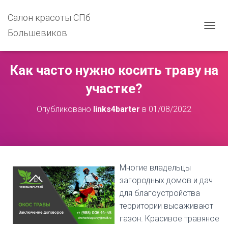
Салон красоты СПб
Большевиков
П
Е
Р
Е
Как часто нужно косить траву на
К
Л
участке?
Ю
Ч
Опубликовано
links4barter
в
01/08/2022
И
Т
Ь
Н
А
В
Многие владельцы
И
Г
загородных домов и дач
А
для благоустройства
Ц
территории высаживают
И
Ю
газон. Красивое травяное